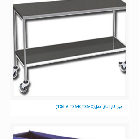
میز کار اتاق عمل(T36-A,T36-B,T36-C)