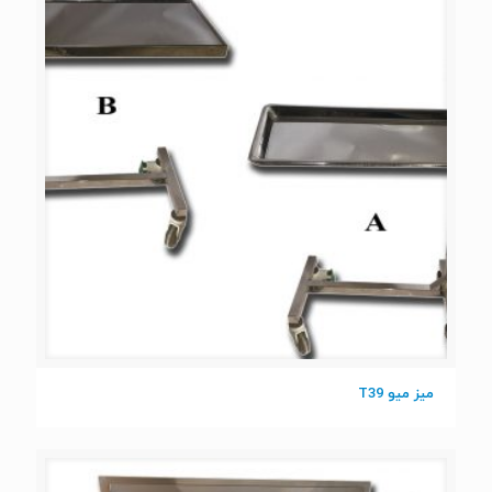
میز میو T39