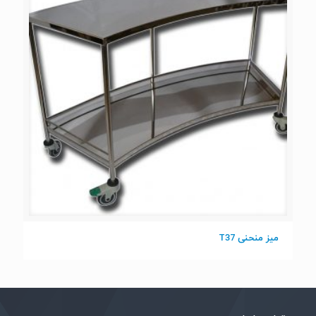
میز منحنی T37