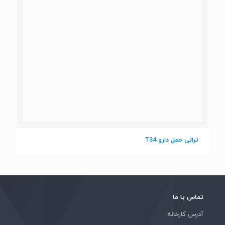
ترالی حمل دارو T34
تماس با ما
آدرس کارخانه: