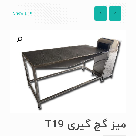
Show all
میز گچ گیری T19