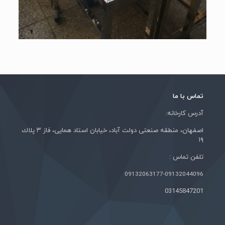
تماس با ما
آدرس کارخانه:
اصفهان، منطقه صنعتی دولت آباد، خيابان استاد همايی، فاز ٣ پلاك
١٩
تلفن تماس :
09132063177-09132044096
03145847201